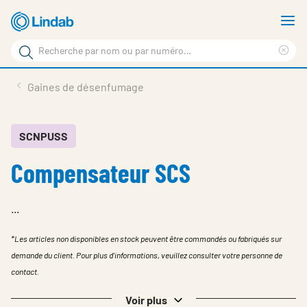
Aller
A
au
le
Rechercher
contenu
m
Sup
Rechercher
principal
le
Produits
Gaines de désenfumage
sur
ter
Nouvelles
le
rec
site
En vedette
SCNPUSS
Compensateur SCS
À propos de Lindab
Contact
...
Downloads
*Les articles non disponibles en stock peuvent être commandés ou fabriqués sur
Identification
demande du client. Pour plus d'informations, veuillez consulter votre personne de
contact.
Choisir la langue
Switzerland - French
Voir plus