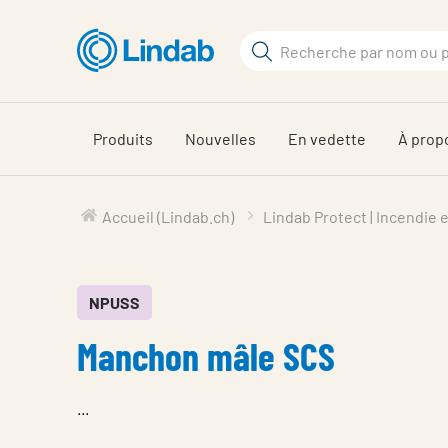
Aller
au
Rechercher
contenu
Rechercher
principal
sur
le
Produits
Nouvelles
En vedette
À prop
site
Accueil (Lindab.ch)
Lindab Protect | Incendie
NPUSS
Manchon mâle SCS
...