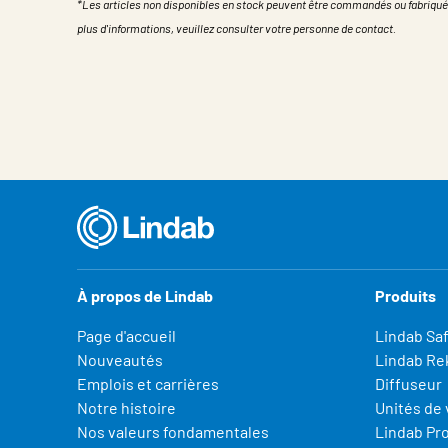
*Les articles non disponibles en stock peuvent être commandés ou fabriqué
plus d'informations, veuillez consulter votre personne de contact.
Propriété
Valeur
À propos de Lindab
Produits
Page d'accueil
Lindab Sa
Nouveautés
Lindab Re
Emplois et carrières
Diffuseur
Notre histoire
Unités de 
Nos valeurs fondamentales
Lindab Pr