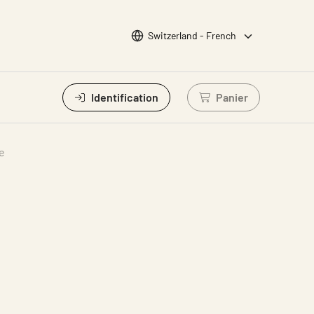
Choisir la langue
Switzerland - French
Identification
Panier
Connectez-vous po
e