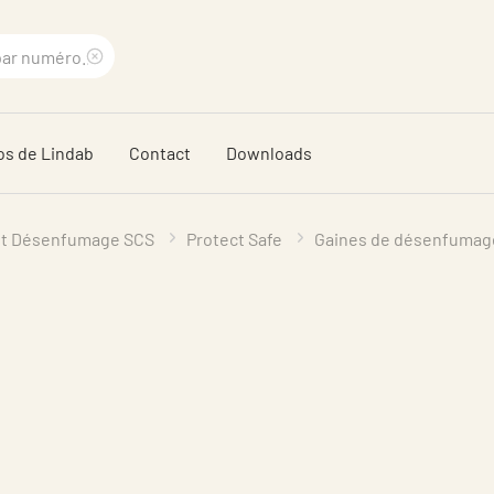
Supprimer
le
os de Lindab
Contact
Downloads
terme
recherché
 et Désenfumage SCS
Protect Safe
Gaines de désenfumag