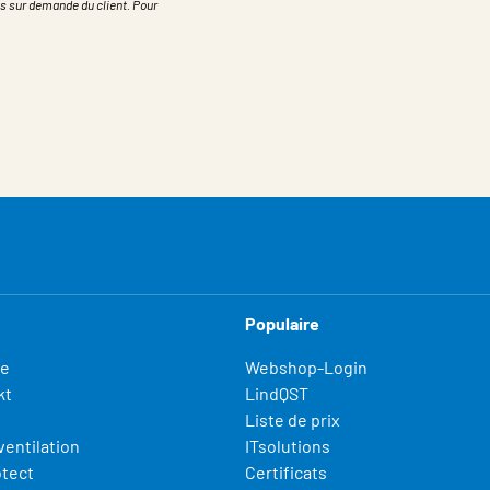
s sur demande du client. Pour
Populaire
fe
Webshop-Login
kt
LindQST
Liste de prix
ventilation
ITsolutions
otect
Certificats