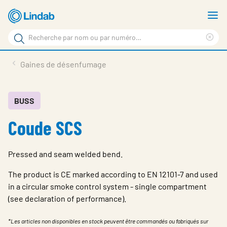
Aller
A
au
le
Rechercher
contenu
m
Sup
Rechercher
principal
le
Produits
Gaines de désenfumage
sur
ter
Nouvelles
le
rec
site
En vedette
BUSS
Coude SCS
À propos de Lindab
Contact
Pressed and seam welded bend.
Downloads
The product is CE marked according to EN 12101-7 and used
Identification
in a circular smoke control system - single compartment
(see declaration of performance).
Choisir la langue
Switzerland - French
*Les articles non disponibles en stock peuvent être commandés ou fabriqués sur