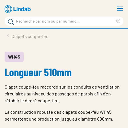
Aller
A
au
le
Rechercher
contenu
m
Sup
Rechercher
principal
le
Produits
Clapets coupe-feu
sur
ter
Nouvelles
le
rec
site
En vedette
WH45
Longueur 510mm
À propos de Lindab
Contact
Clapet coupe-feu raccordé sur les conduits de ventilation
Downloads
circulaires au niveau des passages de parois afin d'en
rétablir le degré coupe-feu.
Identification
La construction robuste des clapets coupe-feu WH45
Choisir la langue
permettent une production jusqu'au diamètre 800mm.
Switzerland - French