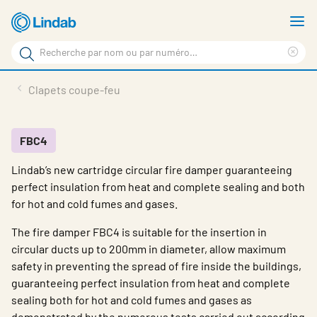
Aller
A
au
le
Rechercher
contenu
m
Sup
Rechercher
principal
le
Produits
Clapets coupe-feu
sur
ter
Nouvelles
le
rec
site
En vedette
FBC4
Lindab’s new cartridge circular fire damper guaranteeing
À propos de Lindab
perfect insulation from heat and complete sealing and both
Contact
for hot and cold fumes and gases.
Downloads
The fire damper FBC4 is suitable for the insertion in
circular ducts up to 200mm in diameter, allow maximum
Identification
safety in preventing the spread of fire inside the buildings,
guaranteeing perfect insulation from heat and complete
Choisir la langue
Switzerland - French
sealing both for hot and cold fumes and gases as
demonstrated by the numerous tests carried out according