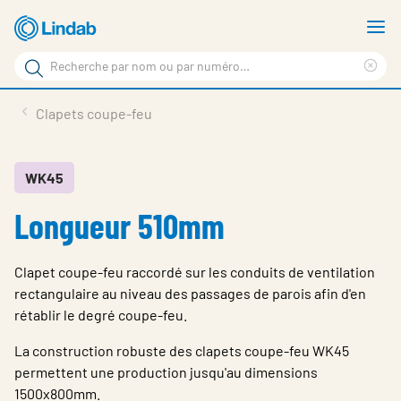
Aller
A
au
le
Rechercher
contenu
m
Sup
Rechercher
principal
le
Produits
Clapets coupe-feu
sur
ter
Nouvelles
le
rec
site
En vedette
WK45
Longueur 510mm
À propos de Lindab
Contact
Clapet coupe-feu raccordé sur les conduits de ventilation
Downloads
rectangulaire au niveau des passages de parois afin d'en
rétablir le degré coupe-feu.
Identification
La construction robuste des clapets coupe-feu WK45
Choisir la langue
permettent une production jusqu'au dimensions
Switzerland - French
1500x800mm.