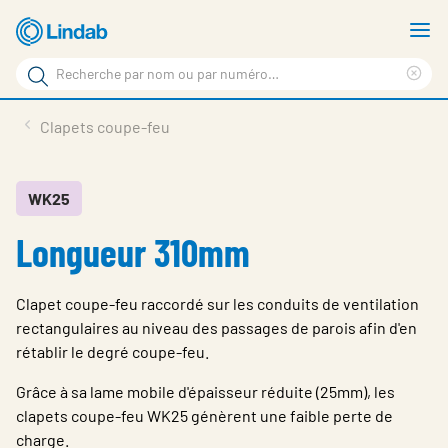
Aller
A
au
le
Rechercher
contenu
m
Sup
Rechercher
principal
le
Produits
Clapets coupe-feu
sur
ter
Nouvelles
le
rec
site
En vedette
WK25
Longueur 310mm
À propos de Lindab
Contact
Clapet coupe-feu raccordé sur les conduits de ventilation
Downloads
rectangulaires au niveau des passages de parois afin d'en
rétablir le degré coupe-feu.
Identification
Grâce à sa lame mobile d'épaisseur réduite (25mm), les
Choisir la langue
clapets coupe-feu WK25 génèrent une faible perte de
Switzerland - French
charge.