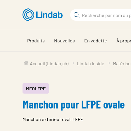
Aller
au
Rechercher
contenu
Rechercher
principal
sur
le
Produits
Nouvelles
En vedette
À prop
site
Accueil (Lindab.ch)
Lindab Inside
Matériau
MFOLFPE
Manchon pour LFPE ovale
Manchon extérieur oval, LFPE