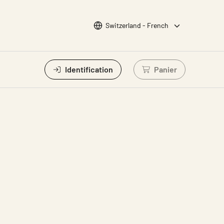
Choisir la langue
Switzerland - French
Identification
Panier
Connectez-vous po