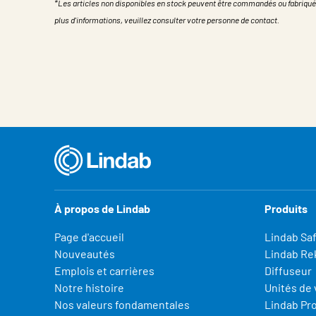
*Les articles non disponibles en stock peuvent être commandés ou fabriqué
plus d'informations, veuillez consulter votre personne de contact.
Propriété
Valeur
À propos de Lindab
Produits
Page d'accueil
Lindab Sa
Nouveautés
Lindab Re
Emplois et carrières
Diffuseur
Notre histoire
Unités de 
Nos valeurs fondamentales
Lindab Pr