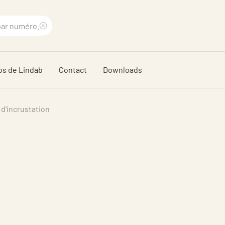
Supprimer
le
os de Lindab
Contact
Downloads
terme
recherché
 d'incrustation