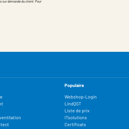
s sur demande du client. Pour
Populaire
fe
Webshop-Login
kt
LindQST
Liste de prix
ventilation
ITsolutions
otect
Certificats