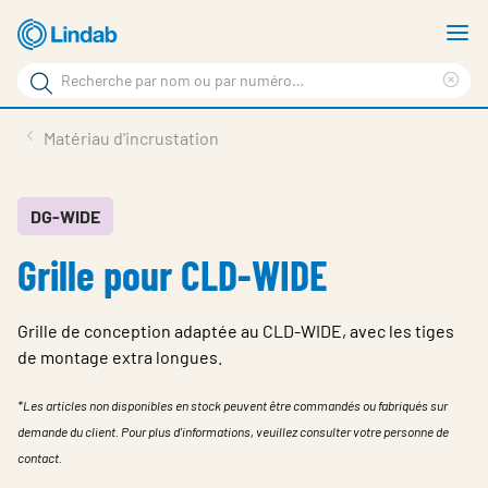
Aller
A
au
le
Rechercher
contenu
m
Sup
Rechercher
principal
le
Produits
Matériau d'incrustation
sur
ter
Nouvelles
le
rec
site
En vedette
DG-WIDE
Grille pour CLD-WIDE
À propos de Lindab
Contact
Grille de conception adaptée au CLD-WIDE, avec les tiges
Downloads
de montage extra longues.
Identification
*Les articles non disponibles en stock peuvent être commandés ou fabriqués sur
demande du client. Pour plus d'informations, veuillez consulter votre personne de
Choisir la langue
Switzerland - French
contact.