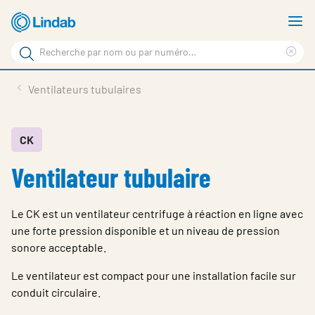
Aller
A
au
le
Rechercher
contenu
m
Sup
Rechercher
principal
le
Produits
Ventilateurs tubulaires
sur
ter
Nouvelles
le
rec
site
En vedette
CK
Ventilateur tubulaire
À propos de Lindab
Contact
Le CK est un ventilateur centrifuge à réaction en ligne avec
Downloads
une forte pression disponible et un niveau de pression
sonore acceptable.
Identification
Le ventilateur est compact pour une installation facile sur
Choisir la langue
conduit circulaire.
Switzerland - French