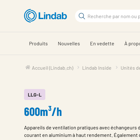
Aller
au
Rechercher
contenu
Rechercher
principal
sur
le
Produits
Nouvelles
En vedette
À prop
site
Accueil (Lindab.ch)
Lindab Inside
Unités d
LLG-L
600m³/h
Appareils de ventilation pratiques avec échangeurs d
courant en aluminium à haut rendement. Également 