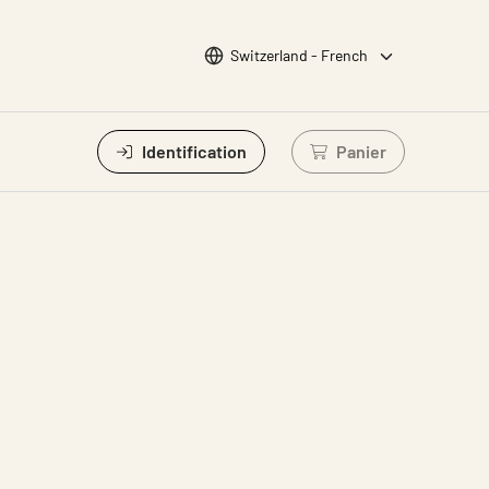
Choisir la langue
Switzerland - French
Identification
Panier
Connectez-vous po