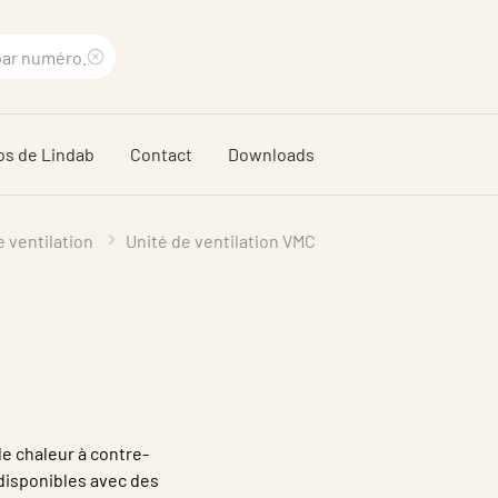
Supprimer
le
os de Lindab
Contact
Downloads
terme
recherché
e ventilation
Unité de ventilation VMC
e chaleur à contre-
disponibles avec des