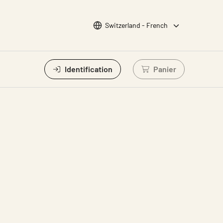
Choisir la langue
Switzerland - French
Identification
Panier
Connectez-vous po