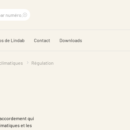
Supprimer
le
os de Lindab
Contact
Downloads
terme
recherché
climatiques
Régulation
 raccordement qui
imatiques et les