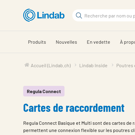
Aller
au
Rechercher
contenu
Rechercher
principal
sur
le
Produits
Nouvelles
En vedette
À prop
site
Accueil (Lindab.ch)
Lindab Inside
Poutres 
Regula Connect
Cartes de raccordement
Regula Connect Basique et Multi sont des cartes de
permettent une connexion flexible sur les poutres cl