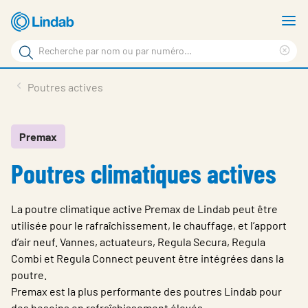
Aller
A
au
le
Rechercher
contenu
m
Sup
Rechercher
principal
le
Produits
Poutres actives
sur
ter
Nouvelles
le
rec
site
En vedette
Premax
Poutres climatiques actives
À propos de Lindab
Contact
La poutre climatique active Premax de Lindab peut être
Downloads
utilisée pour le rafraîchissement, le chauffage, et l’apport
d’air neuf. Vannes, actuateurs, Regula Secura, Regula
Identification
Combi et Regula Connect peuvent être intégrées dans la
poutre.
Choisir la langue
Switzerland - French
Premax est la plus performante des poutres Lindab pour
des besoins en rafraîchissement élevés.