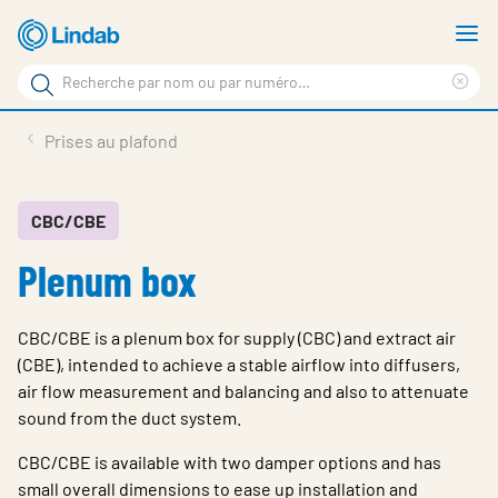
Aller
A
au
le
Rechercher
contenu
m
Sup
Rechercher
principal
le
Produits
Prises au plafond
sur
ter
Nouvelles
le
rec
site
En vedette
CBC/CBE
Plenum box
À propos de Lindab
Contact
CBC/CBE is a plenum box for supply (CBC) and extract air
Downloads
(CBE), intended to achieve a stable airflow into diffusers,
air flow measurement and balancing and also to attenuate
Identification
sound from the duct system.
Choisir la langue
CBC/CBE is available with two damper options and has
Switzerland - French
small overall dimensions to ease up installation and