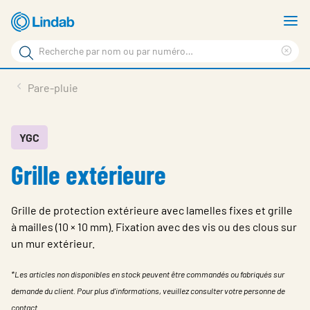
Aller
A
au
le
Rechercher
contenu
m
Sup
Rechercher
principal
le
Produits
Pare-pluie
sur
ter
Nouvelles
le
rec
site
En vedette
YGC
Grille extérieure
À propos de Lindab
Contact
Grille de protection extérieure avec lamelles fixes et grille
Downloads
à mailles (10 × 10 mm). Fixation avec des vis ou des clous sur
un mur extérieur.
Identification
*Les articles non disponibles en stock peuvent être commandés ou fabriqués sur
Choisir la langue
Switzerland - French
demande du client. Pour plus d'informations, veuillez consulter votre personne de
contact.