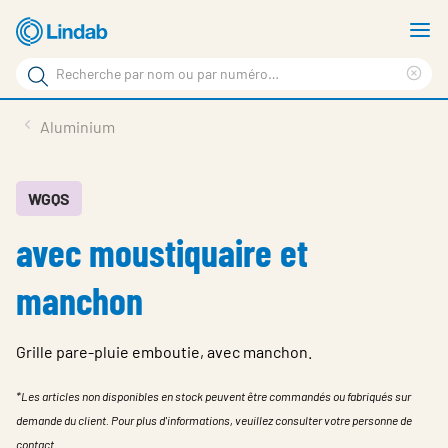
Aller
A
au
le
Rechercher
contenu
m
Sup
Rechercher
principal
le
Produits
Aluminium
sur
ter
Nouvelles
le
rec
site
En vedette
WGQS
avec moustiquaire et
À propos de Lindab
Contact
manchon
Downloads
Grille pare-pluie emboutie, avec manchon.
Identification
*Les articles non disponibles en stock peuvent être commandés ou fabriqués sur
Choisir la langue
Switzerland - French
demande du client. Pour plus d'informations, veuillez consulter votre personne de
contact.