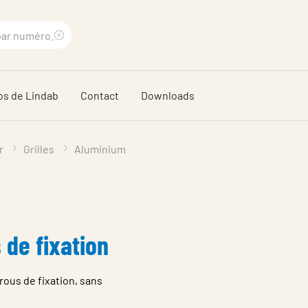
Supprimer
le
os de Lindab
Contact
Downloads
terme
recherché
r
Grilles
Aluminium
 de fixation
rous de fixation, sans