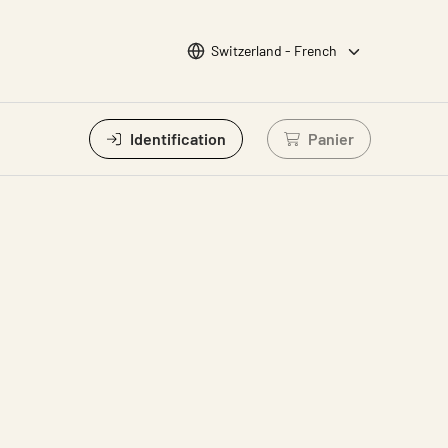
Choisir la langue
Switzerland - French
Identification
Panier
Connectez-vous po