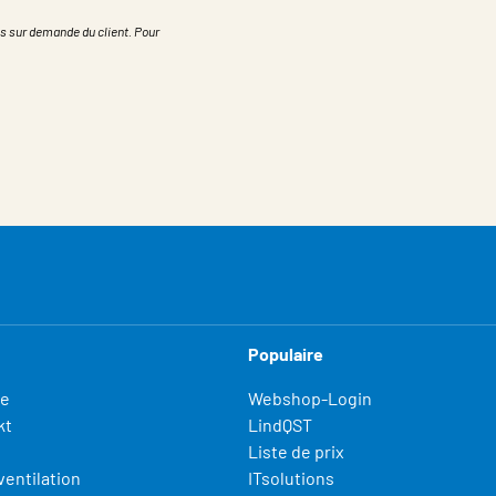
s sur demande du client. Pour
Populaire
fe
Webshop-Login
kt
LindQST
Liste de prix
ventilation
ITsolutions