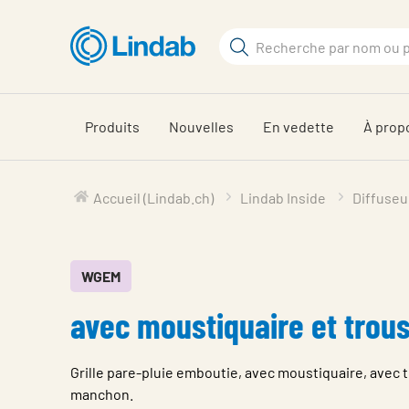
Aller
au
Rechercher
contenu
Rechercher
principal
sur
le
Produits
Nouvelles
En vedette
À prop
site
Accueil (Lindab.ch)
Lindab Inside
Diffuseu
WGEM
avec moustiquaire et trous
Grille pare-pluie emboutie, avec moustiquaire, avec t
manchon.