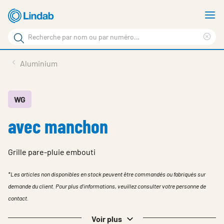
Aller
A
au
le
Rechercher
contenu
m
Sup
Rechercher
principal
le
Produits
Aluminium
sur
ter
Nouvelles
le
rec
site
En vedette
WG
avec manchon
À propos de Lindab
Contact
Grille pare-pluie embouti
Downloads
*Les articles non disponibles en stock peuvent être commandés ou fabriqués sur
Identification
demande du client. Pour plus d'informations, veuillez consulter votre personne de
contact.
Choisir la langue
Switzerland - French
Voir plus