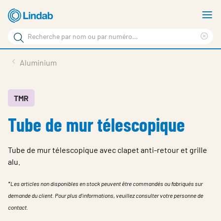
Aller
A
au
le
Rechercher
contenu
m
Sup
Rechercher
principal
le
Produits
Aluminium
sur
ter
Nouvelles
le
rec
site
En vedette
TMR
Tube de mur télescopique
À propos de Lindab
Contact
Tube de mur télescopique avec clapet anti-retour et grille
Downloads
alu.
Identification
*Les articles non disponibles en stock peuvent être commandés ou fabriqués sur
demande du client. Pour plus d'informations, veuillez consulter votre personne de
Choisir la langue
Switzerland - French
contact.