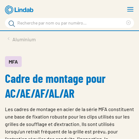
Aller
A
au
le
Rechercher
contenu
m
Sup
Rechercher
principal
le
Produits
Aluminium
sur
ter
Nouvelles
le
rec
site
En vedette
MFA
Cadre de montage pour
À propos de Lindab
Contact
AC/AE/AF/AL/AR
Downloads
Les cadres de montage en acier de la série MFA constituent
Identification
une base de fixation robuste pour les clips utilisés sur les
grilles de soufflage et d'extraction. Ils sont utilisés
Choisir la langue
Switzerland - French
lorsqu'un retrait fréquent de la grille est prévu, pour
l'entretien régulier des conduits, l'inspection, le