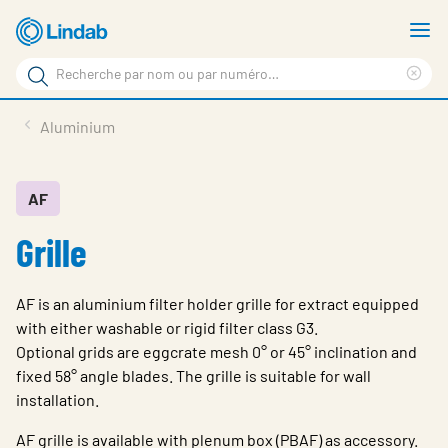
Aller
A
au
le
Rechercher
contenu
m
Sup
Rechercher
principal
le
Produits
Aluminium
sur
ter
Nouvelles
le
rec
site
En vedette
AF
Grille
À propos de Lindab
Contact
AF is an aluminium filter holder grille for extract equipped
Downloads
with either washable or rigid filter class G3.
Optional grids are eggcrate mesh 0° or 45° inclination and
Identification
fixed 58° angle blades. The grille is suitable for wall
installation.
Choisir la langue
Switzerland - French
AF grille is available with plenum box (PBAF) as accessory.