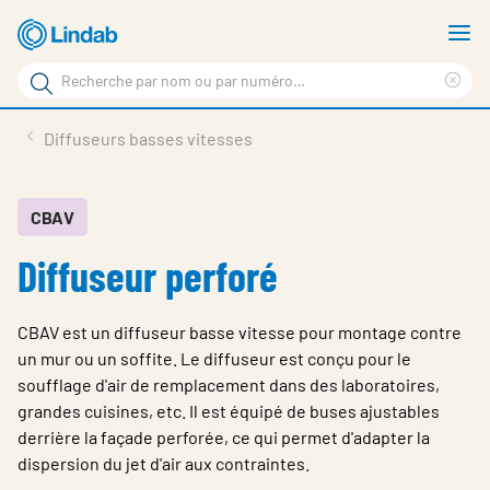
Aller
A
au
le
Rechercher
contenu
m
Sup
Rechercher
principal
le
Produits
Diffuseurs basses vitesses
sur
ter
Nouvelles
le
rec
site
En vedette
CBAV
Diffuseur perforé
À propos de Lindab
Contact
CBAV est un diffuseur basse vitesse pour montage contre
Downloads
un mur ou un soffite. Le diffuseur est conçu pour le
soufflage d'air de remplacement dans des laboratoires,
Identification
grandes cuisines, etc. Il est équipé de buses ajustables
derrière la façade perforée, ce qui permet d'adapter la
Choisir la langue
Switzerland - French
dispersion du jet d'air aux contraintes.