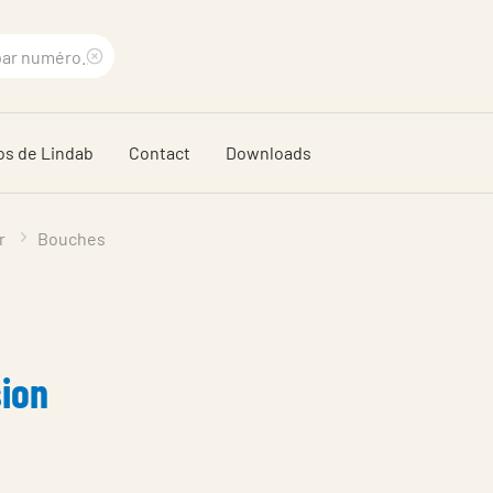
Supprimer
le
os de Lindab
Contact
Downloads
terme
recherché
r
Bouches
sion