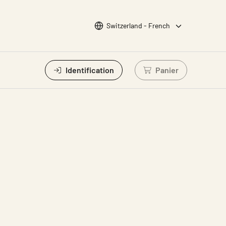
Choisir la langue
Switzerland - French
Identification
Panier
Connectez-vous po