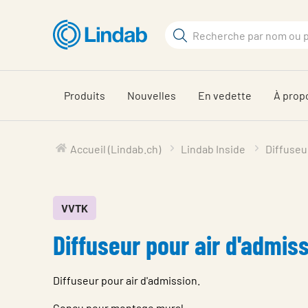
Aller
au
Rechercher
contenu
Rechercher
principal
sur
le
Produits
Nouvelles
En vedette
À prop
site
Accueil (Lindab.ch)
Lindab Inside
Diffuseu
VVTK
Diffuseur pour air d'admis
Diffuseur pour air d'admission.
Conçu pour montage mural.