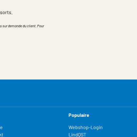
sorts.
s sur demande du client. Pour
Populaire
fe
Webshop-Login
kt
LindQST