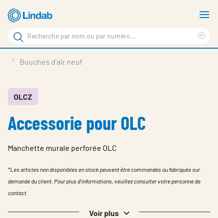
Aller
A
au
le
Rechercher
contenu
m
Sup
Rechercher
principal
le
Produits
Bouches d'air neuf
sur
ter
Nouvelles
le
rec
site
En vedette
OLCZ
Accessorie pour OLC
À propos de Lindab
Contact
Manchette murale perforée OLC
Downloads
*Les articles non disponibles en stock peuvent être commandés ou fabriqués sur
Identification
demande du client. Pour plus d'informations, veuillez consulter votre personne de
contact.
Choisir la langue
Switzerland - French
Voir plus