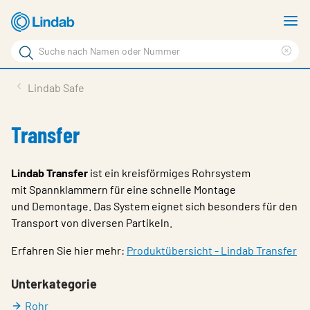
Zum
M
Hauptinhalt
a
Suchbegriff
Suc
Seite
lös
Produkte
Lindab Safe
durchsuchen
News
Transfer
Im Fokus
Über Lindab
Lindab Transfer
ist ein kreisförmiges Rohrsystem
mit Spannklammern für eine schnelle Montage
Kontakt
und Demontage. Das System eignet sich besonders für den
Transport von diversen Partikeln.
Downloads
Erfahren Sie hier mehr:
Produktübersicht - Lindab Transfer
Einloggen
Sprache wählen
Unterkategorie
Switzerland - German
Rohr