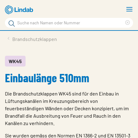
Zum
M
Hauptinhalt
a
Suchbegriff
Suc
Seite
lös
Produkte
Brandschutzklappen
durchsuchen
News
Im Fokus
WK45
Einbaulänge 510mm
Über Lindab
Kontakt
Die Brandschutzklappen WK45 sind für den Einbau in
Downloads
Lüftungskanälen im Kreuzungsbereich von
feuerbeständigen Wänden oder Decken konzipiert, um im
Einloggen
Brandfall die Ausbreitung von Feuer und Rauch in den
Kanälen zu verhindern.
Sprache wählen
Sie wurden gemäss den Normen EN 1366-2 und EN 13501-3