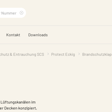
Suchbegriff
löschen
Kontakt
Downloads
schutz & Entrauchung SCS
Protect Eckig
Brandschutzkla
n Lüftungskanälen im
r Decken konzipiert,