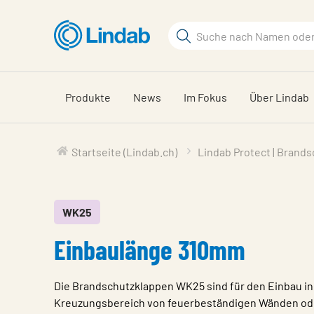
Zum
Hauptinhalt
Suchbegriff
Seite
durchsuchen
Produkte
News
Im Fokus
Über Lindab
Startseite (Lindab.ch)
Lindab Protect | Brand
WK25
Einbaulänge 310mm
Die Brandschutzklappen WK25 sind für den Einbau i
Kreuzungsbereich von feuerbeständigen Wänden ode