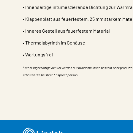
• Innenseitige intumeszierende Dichtung zur Warmr
• Klappenblatt aus feuerfestem, 25 mm starkem Mater
• Inneres Gestell aus feuerfestem Material​​
• Thermolabyrinth im Gehäuse​​
• Wartungsfrei​​
*Nicht lagerhaltige Artikel werden auf Kundenwunsch bestellt oder produzie
erhalten Sie bei Ihrer Ansprechperson.
Eigentum
Wert