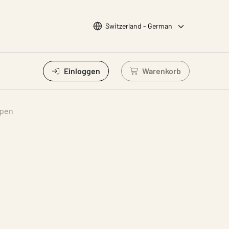
Sprache wählen
Switzerland - German
Einloggen
Warenkorb
Einloggen um Waren
ppen