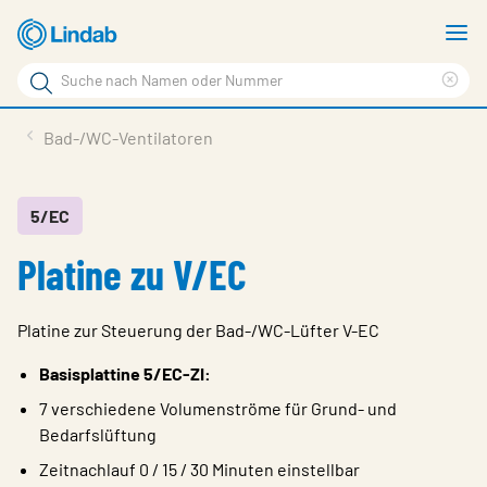
Zum
M
Hauptinhalt
a
Suchbegriff
Suc
Seite
lös
Produkte
Bad-/WC-Ventilatoren
durchsuchen
News
Im Fokus
5/EC
Platine zu V/EC
Über Lindab
Kontakt
Platine zur Steuerung der Bad-/WC-Lüfter V-EC
Downloads
Basisplattine 5/EC-ZI:
Einloggen
7 verschiedene Volumenströme für Grund- und
Bedarfslüftung
Sprache wählen
Switzerland - German
Zeitnachlauf 0 / 15 / 30 Minuten einstellbar