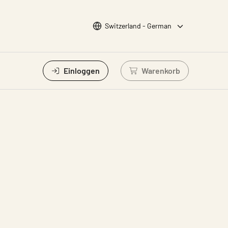
Sprache wählen
Switzerland - German
Einloggen
Warenkorb
Einloggen um Waren