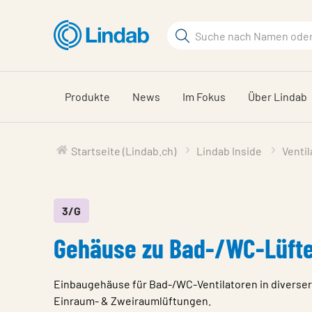
Zum
Hauptinhalt
Suchbegriff
Seite
durchsuchen
Produkte
News
Im Fokus
Über Lindab
Startseite (Lindab.ch)
Lindab Inside
Venti
3/G
Gehäuse zu Bad-/WC-Lüfte
Einbaugehäuse für Bad-/WC-Ventilatoren in diverser
Einraum- & Zweiraumlüftungen.